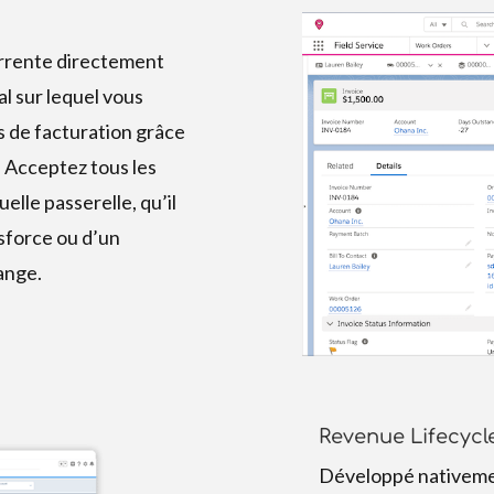
urrente directement
al sur lequel vous
s de facturation grâce
. Acceptez tous les
lle passerelle, qu’il
esforce ou d’un
ange.
Revenue Lifecyc
Développé nativemen