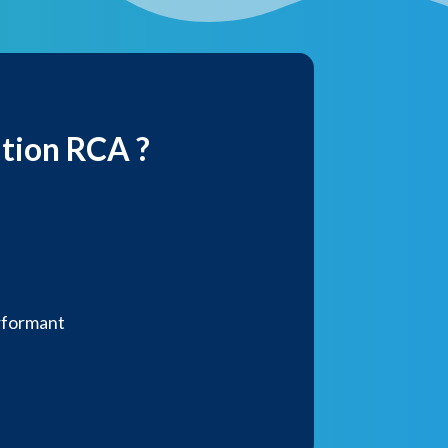
ation RCA ?
erformant