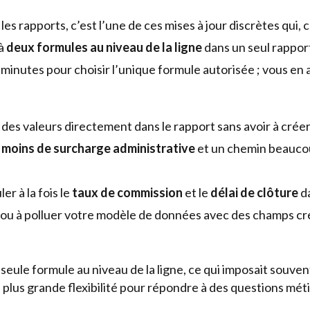
s rapports, c’est l’une de ces mises à jour discrètes qui, 
’à
deux formules au niveau de la ligne
dans un seul rapport
minutes pour choisir l’unique formule autorisée ; vous en 
r des valeurs directement dans le rapport sans avoir à cré
:
moins de surcharge administrative
et un chemin beaucoup
er à la fois le
taux de commission
et le
délai de clôture
da
s ou à polluer votre modèle de données avec des champs c
seule formule au niveau de la ligne, ce qui imposait souve
plus grande flexibilité pour répondre à des questions méti