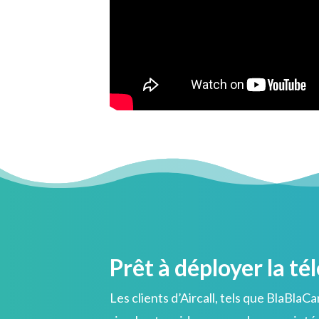
Prêt à déployer la té
Les clients d’Aircall, tels que BlaBlaC