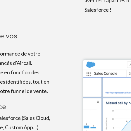
avec les capacités d
Salesforce !
e vos
rformance de votre
ncés d’Aircall.
e en fonction des
es identifiées, tout en
votre funnel de vente.
ce
alesforce (Sales Cloud,
le, Custom App…)