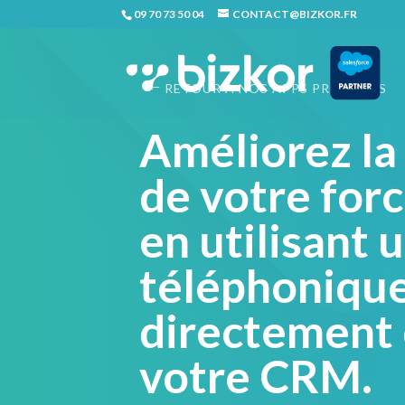
09 70 73 50 04
CONTACT@BIZKOR.FR
RETOUR À NOS APPS PRÉFÉRÉES
Améliorez la
de votre for
en utilisant 
téléphoniqu
directement
votre CRM.