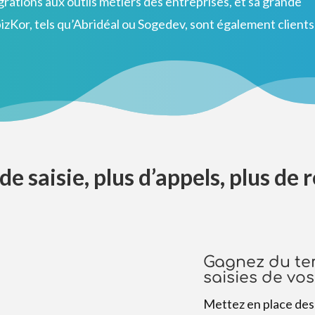
rations aux outils métiers des entreprises, et sa grande
izKor, tels qu’Abridéal ou Sogedev, sont également clients
de saisie, plus d’appels, plus de 
Gagnez du tem
saisies de vo
Mettez en place des