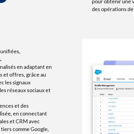
pour obtenir une v
des opérations de
unifiées,
.
nalisés en adaptant en
 et offres, grâce au
c les signaux
des réseaux sociaux et
ences et des
lisée, en connectant
ales et CRM avec
es tiers comme Google,