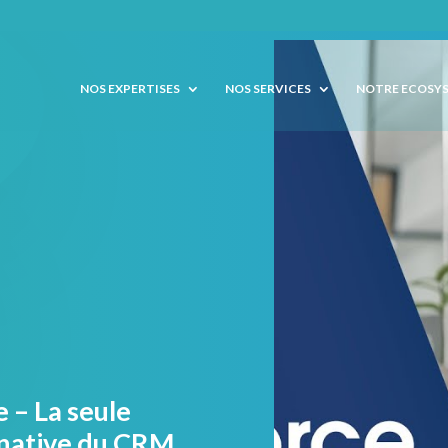
NOS EXPERTISES
NOS SERVICES
NOTRE ECOSY
 – La seule
 native du CRM