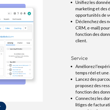
Unifiez les donné
marketing et des d
opportunités de v
Déclenchez des not
CRM, e-mail) pour
fonction des donn
client.
Service
Améliorez l’expér
temps réel et une
Lancez des parcou
proposez des ress
fonction des donn
Connectez les donn
litiges de facturat
T